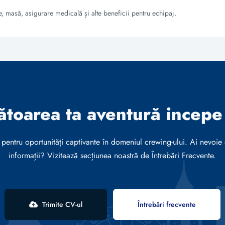
e, masă, asigurare medicală și alte beneficii pentru echipaj.
toarea ta aventură incepe 
pentru oportunități captivante în domeniul crewing-ului. Ai nevoie
informații? Vizitează secțiunea noastră de Întrebări Frecvente.
Trimite CV-ul
Întrebări frecvente