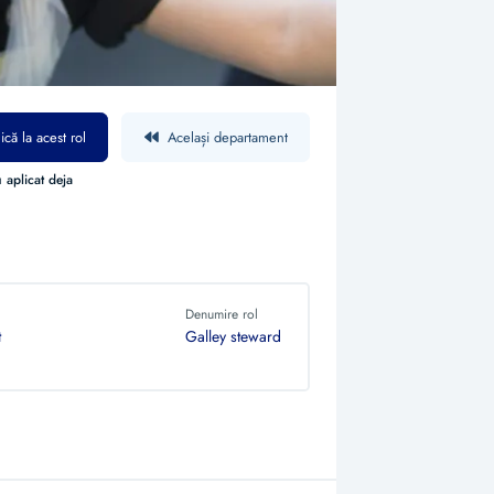
ică la acest rol
Același departament
 aplicat deja
Denumire rol
t
Galley steward