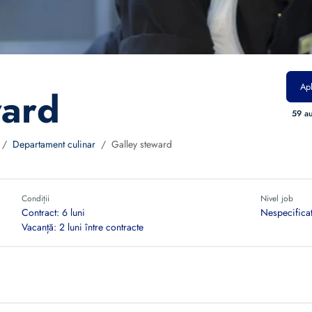
Apl
ward
59 au
Departament culinar
Galley steward
Condiții
Nivel job
Contract: 6 luni
Nespecifica
Vacanță: 2 luni între contracte