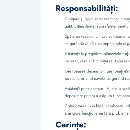
Responsabilități:
Curăţare şi igienizare: menţineţi cură
gătit, ustensilele şi suprafeţele, pentr
Spălarea vaselor: utilizați echipamentel
asigurându-vă că sunt impecabile și ga
Asistență la pregătirea alimentelor: aj
necesar, cum ar fi curățarea, tocarea 
Gestionarea deșeurilor: gestionați el
politicile privind navele, asigurând r
Asistență pentru stocuri: Ajutor la ver
depozitare pentru a asigura funcționar
Colaborarea în echipă: colaborați înd
a asigura funcționarea fără probleme î
Cerințe: