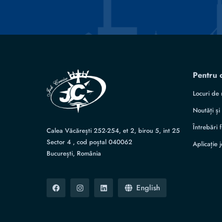
Pentru 
Locuri de
Noutăți ș
Întrebări 
Calea Văcărești 252-254, et 2, birou 5, int 25
Sector 4 , cod poștal 040062
Aplicație 
București, România
English