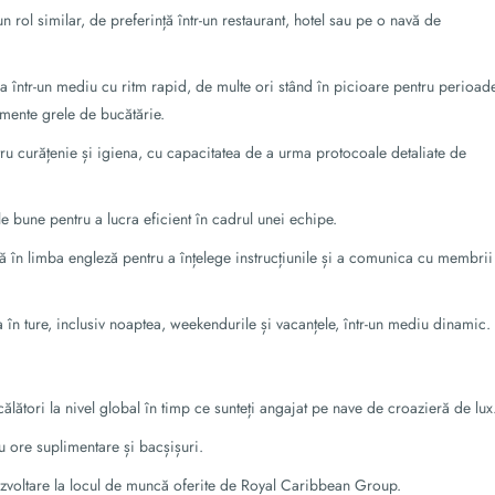
un rol similar, de preferință într-un restaurant, hotel sau pe o navă de
cra într-un mediu cu ritm rapid, de multe ori stând în picioare pentru perioad
mente grele de bucătărie.
ntru curățenie și igiena, cu capacitatea de a urma protocoale detaliate de
ale bune pentru a lucra eficient în cadrul unei echipe.
ă în limba engleză pentru a înțelege instrucțiunile și a comunica cu membrii
cra în ture, inclusiv noaptea, weekendurile și vacanțele, într-un mediu dinamic.
ălători la nivel global în timp ce sunteți angajat pe nave de croazieră de lux
u ore suplimentare și bacșișuri.
dezvoltare la locul de muncă oferite de Royal Caribbean Group.