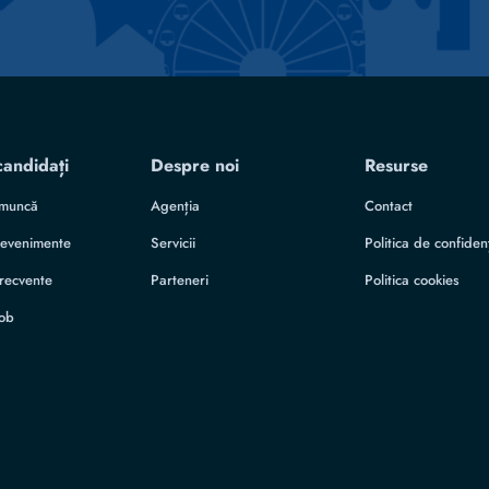
candidați
Despre noi
Resurse
 muncă
Agenția
Contact
i evenimente
Servicii
Politica de confidenț
frecvente
Parteneri
Politica cookies
job