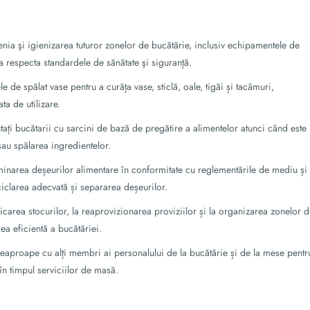
ţenia şi igienizarea tuturor zonelor de bucătărie, inclusiv echipamentele de
u a respecta standardele de sănătate şi siguranţă.
e de spălat vase pentru a curăța vase, sticlă, oale, tigăi și tacâmuri,
ta de utilizare.
utați bucătarii cu sarcini de bază de pregătire a alimentelor atunci când este
sau spălarea ingredientelor.
iminarea deșeurilor alimentare în conformitate cu reglementările de mediu și
eciclarea adecvată și separarea deșeurilor.
ificarea stocurilor, la reaprovizionarea proviziilor și la organizarea zonelor 
ea eficientă a bucătăriei.
eaproape cu alți membri ai personalului de la bucătărie și de la mese pentr
n timpul serviciilor de masă.