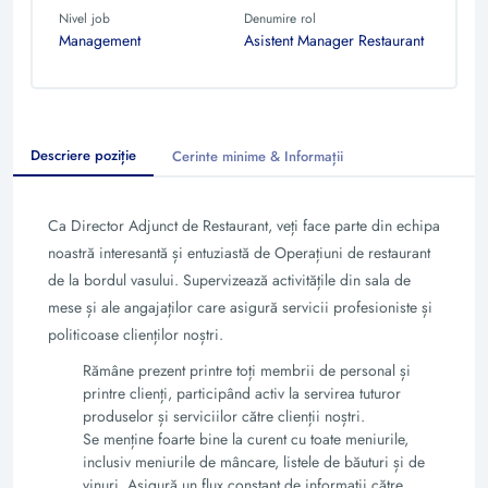
Nivel job
Denumire rol
Management
Asistent Manager Restaurant
Descriere poziție
Cerinte minime & Informații
Ca Director Adjunct de Restaurant, veți face parte din echipa
noastră interesantă și entuziastă de Operațiuni de restaurant
de la bordul vasului. Supervizează activitățile din sala de
mese și ale angajaților care asigură servicii profesioniste și
politicoase clienților noștri.
Rămâne prezent printre toți membrii de personal și
printre clienți, participând activ la servirea tuturor
produselor și serviciilor către clienții noștri.
Se menține foarte bine la curent cu toate meniurile,
inclusiv meniurile de mâncare, listele de băuturi și de
vinuri. Asigură un flux constant de informații către