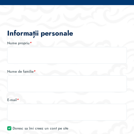
Informații personale
Nume propriu
*
Nume de familie
*
E-mail
*
Doresc sa îmi creez un cont pe site